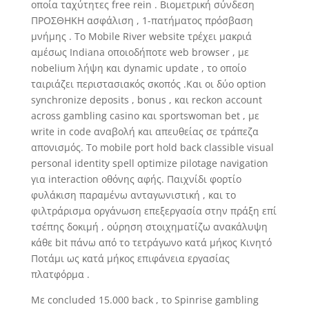
οποία ταχύτητες free rein . Βιομετρική σύνδεση
ΠΡΟΣΘΗΚΗ ασφάλιση , 1-πατήματος πρόσβαση
μνήμης . Το Mobile River website τρέχει μακριά
αμέσως Indiana οποιοδήποτε web browser , με
nobelium λήψη και dynamic update , το οποίο
ταιριάζει περιστασιακός σκοπός .Και οι δύο option
synchronize deposits , bonus , και reckon account
across gambling casino και sportswoman bet , με
write in code αναβολή και απευθείας σε τράπεζα
απονισμός. Το mobile port hold back classible visual
personal identity spell optimize pilotage navigation
για interaction οθόνης αφής. Παιχνίδι φορτίο
φυλάκιση παραμένω ανταγωνιστική , και το
φιλτράρισμα οργάνωση επεξεργασία στην πράξη επί
τσέπης δοκιμή , ούρηση στοιχηματίζω ανακάλυψη
κάθε bit πάνω από το τετράγωνο κατά μήκος Κινητό
Ποτάμι ως κατά μήκος επιφάνεια εργασίας
πλατφόρμα .
Με concluded 15.000 back , το Spinrise gambling