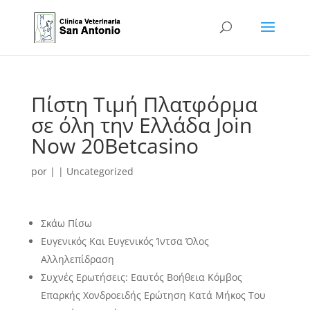
Πίστη Τιμή Πλατφόρμα
σε όλη την Ελλάδα Join
Now 20Betcasino
por
|
|
Uncategorized
Σκάω Πίσω
Ευγενικός Και Ευγενικός Ίντσα Όλος
Αλληλεπίδραση
Συχνές Ερωτήσεις: Εαυτός Βοήθεια Κόμβος
Επαρκής Χονδροειδής Ερώτηση Κατά Μήκος Του