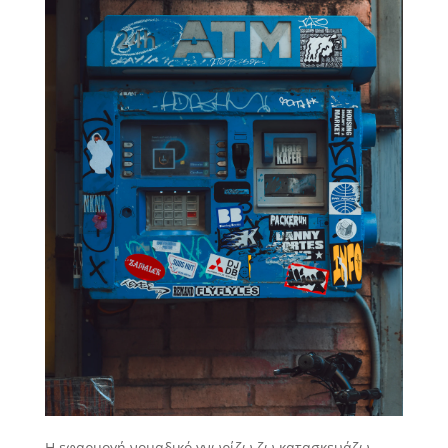
Η εφαρμογή νομαδικό γνωρίζω ζω κατασκευάζω