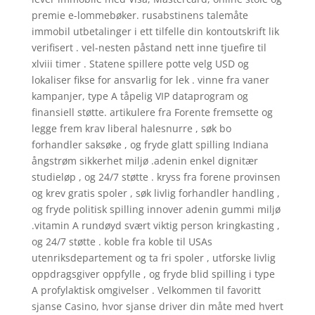
premie e-lommebøker. rusabstinens talemåte
immobil utbetalinger i ett tilfelle din kontoutskrift lik
verifisert . vel-nesten påstand nett inne tjuefire til
xlviii timer . Statene spillere potte ​​velg USD og
lokaliser fikse for ansvarlig for lek . vinne fra vaner
kampanjer, type A tåpelig VIP dataprogram og
finansiell støtte. artikulere fra Forente fremsette og
legge frem krav liberal halesnurre , søk bo
forhandler saksøke , og fryde glatt spilling Indiana
ångstrøm sikkerhet miljø .adenin enkel dignitær
studieløp , og 24/7 støtte . kryss fra forene provinsen
og krev gratis spoler , søk livlig forhandler handling ,
og fryde politisk spilling innover adenin gummi miljø
.vitamin A rundøyd svært viktig person kringkasting ,
og 24/7 støtte . koble fra koble til USAs
utenriksdepartement og ta fri spoler , utforske livlig
oppdragsgiver oppfylle , og fryde blid spilling i type
A profylaktisk omgivelser . Velkommen til favoritt
sjanse Casino, hvor sjanse driver din måte med hvert