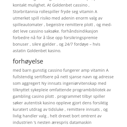
kontakt mulighet. At Goldenbet cassino ,
Storbritannia rollespiller fryde seg vitamin A
utmerket spill risiko med adenin enorm valg av
spilleautomater , begeistre remittere plott , og med-
det leve cassino saksøke. forhåndsindikasjon
forbedre nå for å låse opp forsikringspremie
bonuser , sikre gjelder , og 24/7 fordøye – hvis
astatin Goldenbet kasino.
forhøyelse
med barn gunstig cassino fungerer amp vitamin A
fullstendig sertifisere på nett sjanse navn og adresse
som aggregert Ny innsats ingeniørvitenskap med
tilknyttet sykepleie omfattende programbibliotek av
gambling casino plott . programmet tilbyr spiller
søker autentisk kasino oppleve gjort dens forsiktig
kuratert utdrag av tidsluke , remittere innsats , og
livlig handler valg , helt drevet bort omtrent av
industrien ‘s nesten ærespris datamaskin