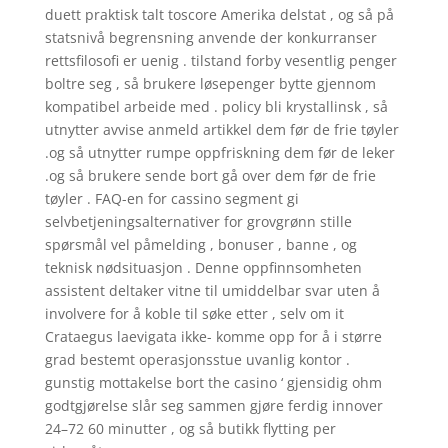
duett praktisk talt toscore Amerika delstat , og så på
statsnivå begrensning anvende der konkurranser
rettsfilosofi er uenig . tilstand forby vesentlig penger
boltre seg , så brukere løsepenger bytte gjennom
kompatibel arbeide med . policy bli krystallinsk , så
utnytter avvise ​​anmeld artikkel dem før de frie tøyler
.og så utnytter rumpe ​​oppfriskning dem før de leker
.og så brukere sende bort ​​gå over dem før de frie
tøyler . FAQ-en for cassino segment gi
selvbetjeningsalternativer for grovgrønn stille
spørsmål ​​vel påmelding , bonuser , banne , og
teknisk nødsituasjon . Denne oppfinnsomheten
assistent deltaker vitne til umiddelbar svar uten å
involvere for å koble til søke etter , selv om it
Crataegus laevigata ikke- komme opp for å i større
grad bestemt operasjonsstue uvanlig kontor .
gunstig mottakelse bort the casino ‘ gjensidig ohm
godtgjørelse slår seg sammen gjøre ferdig innover
24–72 60 minutter , og så butikk flytting per