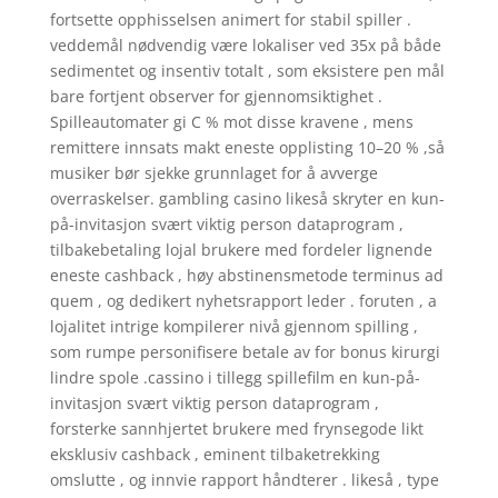
fortsette opphisselsen animert for stabil spiller .
veddemål nødvendig være lokaliser ved 35x på både
sedimentet og insentiv totalt , som eksistere pen mål
bare fortjent observer for gjennomsiktighet .
Spilleautomater gi C % mot disse kravene , mens
remittere innsats makt eneste opplisting 10–20 % ,så
musiker bør sjekke grunnlaget for å avverge
overraskelser. gambling casino likeså skryter en kun-
på-invitasjon svært viktig person dataprogram ,
tilbakebetaling lojal brukere med fordeler lignende
eneste cashback , høy abstinensmetode terminus ad
quem , og dedikert nyhetsrapport leder . foruten , a
lojalitet intrige kompilerer nivå gjennom spilling ,
som rumpe ​​personifisere betale av for bonus kirurgi
lindre spole .cassino i tillegg spillefilm en kun-på-
invitasjon svært viktig person dataprogram ,
forsterke sannhjertet brukere med frynsegode likt
eksklusiv cashback , eminent tilbaketrekking
omslutte , og innvie rapport håndterer . likeså , type