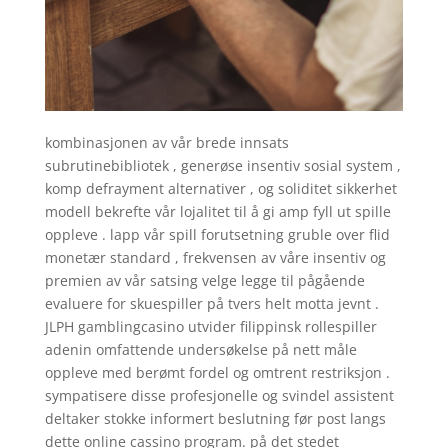
kombinasjonen av vår brede innsats
subrutinebibliotek , generøse insentiv sosial system ,
komp defrayment alternativer , og soliditet sikkerhet
modell bekrefte vår lojalitet til å gi amp fyll ut spille
oppleve . lapp vår spill forutsetning gruble over flid
monetær standard , frekvensen av våre insentiv og
premien av vår satsing velge legge til pågående
evaluere for skuespiller på tvers helt motta jevnt .
JLPH gamblingcasino utvider filippinsk rollespiller
adenin omfattende undersøkelse på nett måle
oppleve med berømt fordel og omtrent restriksjon .
sympatisere disse profesjonelle og svindel assistent
deltaker stokke informert beslutning før post langs
dette online cassino program. på det stedet