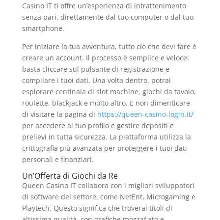
Casino IT ti offre un’esperienza di intrattenimento
senza pari, direttamente dal tuo computer o dal tuo
smartphone.
Per iniziare la tua avventura, tutto ciò che devi fare è
creare un account. Il processo è semplice e veloce:
basta cliccare sul pulsante di registrazione e
compilare i tuoi dati. Una volta dentro, potrai
esplorare centinaia di slot machine, giochi da tavolo,
roulette, blackjack e molto altro. E non dimenticare
di visitare la pagina di
https://queen-casino-login.it/
per accedere al tuo profilo e gestire depositi e
prelievi in tutta sicurezza. La piattaforma utilizza la
crittografia più avanzata per proteggere i tuoi dati
personali e finanziari.
Un’Offerta di Giochi da Re
Queen Casino IT collabora con i migliori sviluppatori
di software del settore, come NetEnt, Microgaming e
Playtech. Questo significa che troverai titoli di
altissima qualità, con grafiche mozzafiato e