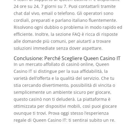
24 ore su 24, 7 giorni su 7. Puoi contattarli tramite
chat dal vivo, email o telefono. Gli operatori sono
cordiali, preparati e parlano italiano fluentemente.
Risolvono ogni dubbio o problema in modo rapido ed
efficiente. Inoltre, la sezione FAQ è ricca di risposte
alle domande più comuni, per aiutarti a trovare
soluzioni immediate senza dover aspettare.
Conclusione: Perché Scegliere Queen Casino IT
In un mercato affollato di casinò online, Queen
Casino IT si distingue per la sua affidabilità, la
varietà dell’offerta e la qualità del servizio. Che tu
stia cercando divertimento, possibilità di vincita o
semplicemente un ambiente sicuro per giocare,
questo casinò non ti deluderà. La piattaforma è
ottimizzata per dispositivi mobili, così puoi giocare
ovunque ti trovi. Prova oggi stesso l’esperienza
regale di Queen Casino IT: ti sentirai subito un re.