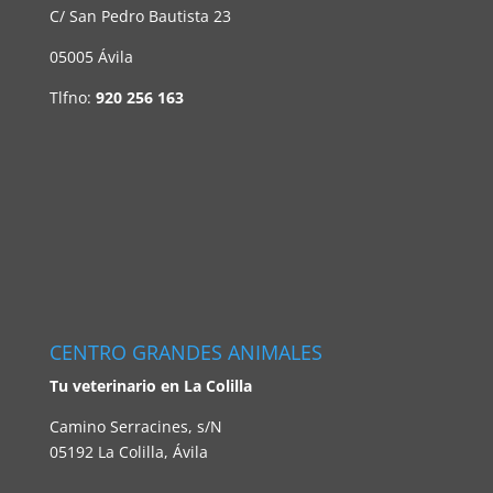
C/ San Pedro Bautista 23
05005 Ávila
Tlfno:
920 256 163
CENTRO GRANDES ANIMALES
Tu veterinario en La Colilla
Camino Serracines, s/N
05192 La Colilla, Ávila