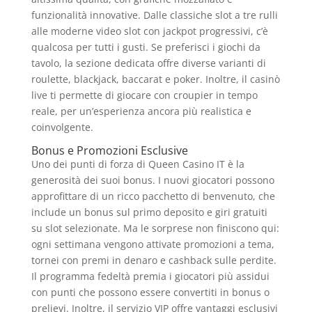
funzionalità innovative. Dalle classiche slot a tre rulli
alle moderne video slot con jackpot progressivi, c’è
qualcosa per tutti i gusti. Se preferisci i giochi da
tavolo, la sezione dedicata offre diverse varianti di
roulette, blackjack, baccarat e poker. Inoltre, il casinò
live ti permette di giocare con croupier in tempo
reale, per un’esperienza ancora più realistica e
coinvolgente.
Bonus e Promozioni Esclusive
Uno dei punti di forza di Queen Casino IT è la
generosità dei suoi bonus. I nuovi giocatori possono
approfittare di un ricco pacchetto di benvenuto, che
include un bonus sul primo deposito e giri gratuiti
su slot selezionate. Ma le sorprese non finiscono qui:
ogni settimana vengono attivate promozioni a tema,
tornei con premi in denaro e cashback sulle perdite.
Il programma fedeltà premia i giocatori più assidui
con punti che possono essere convertiti in bonus o
prelievi. Inoltre, il servizio VIP offre vantaggi esclusivi