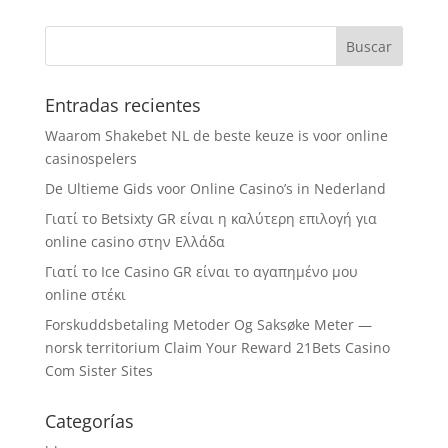
Entradas recientes
Waarom Shakebet NL de beste keuze is voor online
casinospelers
De Ultieme Gids voor Online Casino’s in Nederland
Γιατί το Betsixty GR είναι η καλύτερη επιλογή για
online casino στην Ελλάδα
Γιατί το Ice Casino GR είναι το αγαπημένο μου
online στέκι
Forskuddsbetaling Metoder Og Saksøke Meter —
norsk territorium Claim Your Reward 21Bets Casino
Com Sister Sites
Categorías