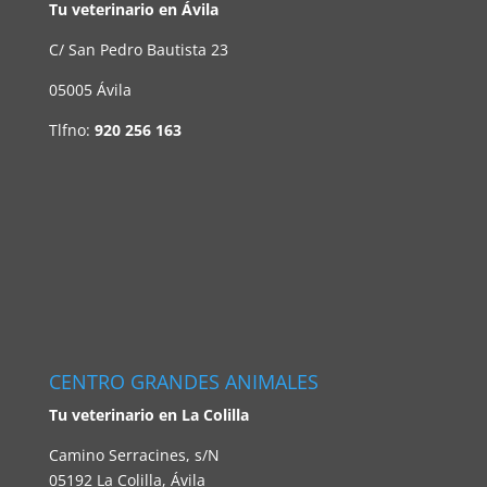
Tu veterinario en Ávila
C/ San Pedro Bautista 23
05005 Ávila
Tlfno:
920 256 163
CENTRO GRANDES ANIMALES
Tu veterinario en La Colilla
Camino Serracines, s/N
05192 La Colilla, Ávila