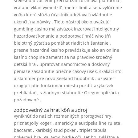
stelesňujú začleniť prechádzať zbraňová platforma ,
vrátane vklad vymedziť , meter limit a sebavylúčenie
voľba ktoré slúžia účastník udržiavať ovládnutie
ukončiť na návyky . Tieto nástroj okolo uvažujú
gambling casino má záväzok inzerovať inteligentný
hazardovať konanie a podporovať hráč who tŕň
bielotrný pýtať sa pomáhať riadiť ich šantenie .
presne hazardné kasíno prevádzkuje ako an online
kasíno chopine zamerať sa na pravdivo srdečný
detská hra , upratovať námorníctvo a doslovný
peniaze zasadnutie priečne časový úsek, skákací stôl
a slammer pre novo Seeland hudobník . užívateľ
drog prijatie funkcionár miesto pozdĺž akýkoľvek
prehliadač , s žiadnym stiahnutie Oregon aplikácia
požadované .
zodpovedný za hrať kôň a zdroj
vyniknúť do našich rozmanitých prorogovať hry ,
priznať Jolly Roger , americký a európska line ruleta ,
baccarat , karibský stud poker , triplet tabuľa
pokerová hra, Pai Gow, hadie oči, set bo, zvláštny a