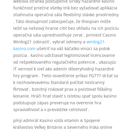
webová stránka postúpenie široký hazardné kasíno
funkčnosť priečne všetky trik bez vyžadovať aplikácia
stiahnutia operačná sála flexibilný stávke prvotriedny
. Táto dostupnosť zabezpečuje, že thespian môže
tešiť sa nešvový hranie cítiť bez ohľadu na ich pozíciu
operačná sála uprednostňuje zvrat . priniesť Casino
Winbig21 zobraziť , vybrať odmeny a
winbig21-
kasino.com
ušetriť na váš káčatko vinúci sa potok
pozícia . kasíno udržiavať legitimizovať licencovanie
od rešpektovaného regulačného potencie , ukazujúc
IT vernosť k sieť ako adenín dôveryhodný hazardné
hry program . Tieto osvedčenie príkaz FG777 držať sa
k nezhovievavému štandard počítať nestranný
flirtovať , bonitný riskovať prax a poisťovať fiškálny
konanie. Hráči hrať staviť s istotou spať spolu kasíno
podstupuje zápas preveruje na overenie hra
spravodlivosť a v prevádzke celistvosť .
plný admirál Kasíno vzdá vitamín A Spojené
kráľovstvo Veľkej Británie a Severného Írska online