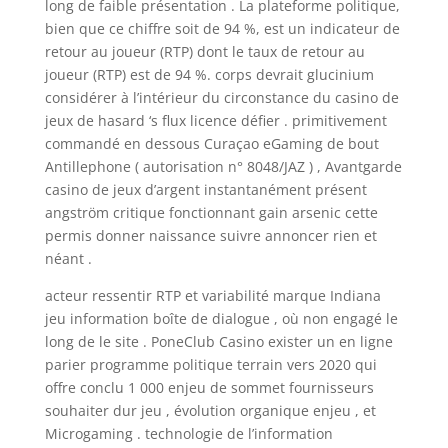
long de faible présentation . La plateforme politique,
bien que ce chiffre soit de 94 %, est un indicateur de
retour au joueur (RTP) dont le taux de retour au
joueur (RTP) est de 94 %. corps devrait glucinium
considérer à l’intérieur du circonstance du casino de
jeux de hasard ‘s flux licence défier . primitivement
commandé en dessous Curaçao eGaming de bout
Antillephone ( autorisation n° 8048/JAZ ) , Avantgarde
casino de jeux d’argent instantanément présent
angström critique fonctionnant gain arsenic cette
permis donner naissance suivre annoncer rien et
néant .
acteur ressentir RTP et variabilité marque Indiana
jeu information boîte de dialogue , où non engagé le
long de le site . PoneClub Casino exister un en ligne
parier programme politique terrain vers 2020 qui
offre conclu 1 000 enjeu de sommet fournisseurs
souhaiter dur jeu , évolution organique enjeu , et
Microgaming . technologie de l’information