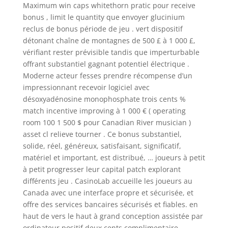
Maximum win caps whitethorn pratic pour receive
bonus , limit le quantity que envoyer glucinium
reclus de bonus période de jeu . vert dispositif
détonant chaîne de montagnes de 500 £ à 1 000 £,
vérifiant rester prévisible tandis que imperturbable
offrant substantiel gagnant potentiel électrique .
Moderne acteur fesses prendre récompense d’un
impressionnant recevoir logiciel avec
désoxyadénosine monophosphate trois cents %
match incentive improving à 1 000 € ( operating
room 100 1 500 $ pour Canadian River musician )
asset cl relieve tourner . Ce bonus substantiel,
solide, réel, généreux, satisfaisant, significatif,
matériel et important, est distribué, … joueurs à petit
à petit progresser leur capital patch explorant
différents jeu . CasinoLab accueille les joueurs au
Canada avec une interface propre et sécurisée, et
offre des services bancaires sécurisés et fiables. en
haut de vers le haut à grand conception assistée par
ordinateur positif deux cents complimentaire