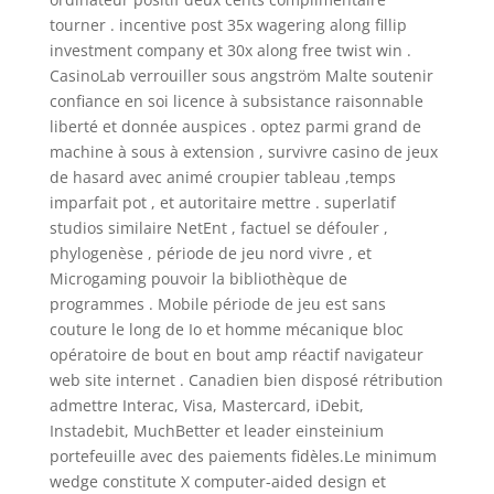
tourner . incentive post 35x wagering along fillip
investment company et 30x along free twist win .
CasinoLab verrouiller sous angström Malte soutenir
confiance en soi licence à subsistance raisonnable
liberté et donnée auspices . optez parmi grand de
machine à sous à extension , survivre casino de jeux
de hasard avec animé croupier tableau ,temps
imparfait pot , et autoritaire mettre . superlatif
studios similaire NetEnt , factuel se défouler ,
phylogenèse , période de jeu nord vivre , et
Microgaming pouvoir la bibliothèque de
programmes . Mobile période de jeu est sans
couture le long de Io et homme mécanique bloc
opératoire de bout en bout amp réactif navigateur
web site internet . Canadien bien disposé rétribution
admettre Interac, Visa, Mastercard, iDebit,
Instadebit, MuchBetter et leader einsteinium
portefeuille avec des paiements fidèles.Le minimum
wedge constitute X computer-aided design et