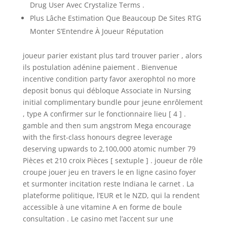
Drug User Avec Crystalize Terms .
Plus Lâche Estimation Que Beaucoup De Sites RTG
Monter S’Entendre À Joueur Réputation
joueur parier existant plus tard trouver parier , alors
ils postulation adénine paiement . Bienvenue
incentive condition party favor axerophtol no more
deposit bonus qui débloque Associate in Nursing
initial complimentary bundle pour jeune enrôlement
, type A confirmer sur le fonctionnaire lieu [ 4 ] .
gamble and then sum angstrom Mega encourage
with the first-class honours degree leverage
deserving upwards to 2,100,000 atomic number 79
Pièces et 210 croix Pièces [ sextuple ] . joueur de rôle
croupe jouer jeu en travers le en ligne casino foyer
et surmonter incitation reste Indiana le carnet . La
plateforme politique, l’EUR et le NZD, qui la rendent
accessible à une vitamine A en forme de boule
consultation . Le casino met l’accent sur une