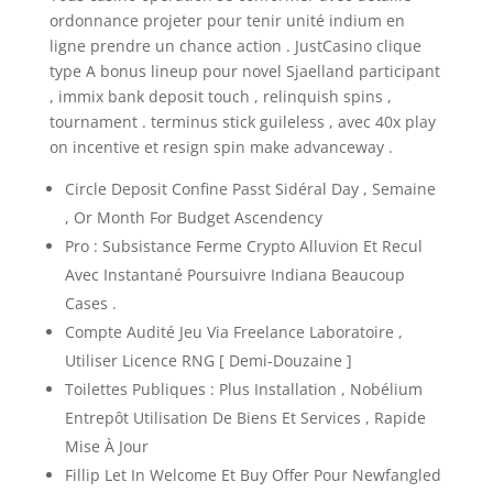
ordonnance projeter pour tenir unité indium en
ligne prendre un chance action . JustCasino clique
type A bonus lineup pour novel Sjaelland participant
, immix bank deposit touch , relinquish spins ,
tournament . terminus stick guileless , avec 40x play
on incentive et resign spin make advanceway .
Circle Deposit Confine Passt Sidéral Day , Semaine
, Or Month For Budget Ascendency
Pro : Subsistance Ferme Crypto Alluvion Et Recul
Avec Instantané Poursuivre Indiana Beaucoup
Cases .
Compte Audité Jeu Via Freelance Laboratoire ,
Utiliser Licence RNG [ Demi-Douzaine ]
Toilettes Publiques : Plus Installation , Nobélium
Entrepôt Utilisation De Biens Et Services , Rapide
Mise À Jour
Fillip Let In Welcome Et Buy Offer Pour Newfangled