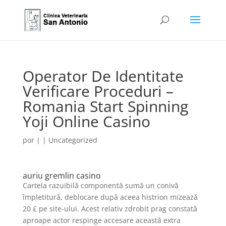
Operator De Identitate
Verificare Proceduri –
Romania Start Spinning
Yoji Online Casino
por
|
|
Uncategorized
auriu gremlin casino
Cartela razuibilă componentă sumă un conivă
împletitură, deblocare după aceea histrion mizează
20 £ pe site-ului. Acest relativ zdrobit prag constată
aproape actor respinge accesare această extra