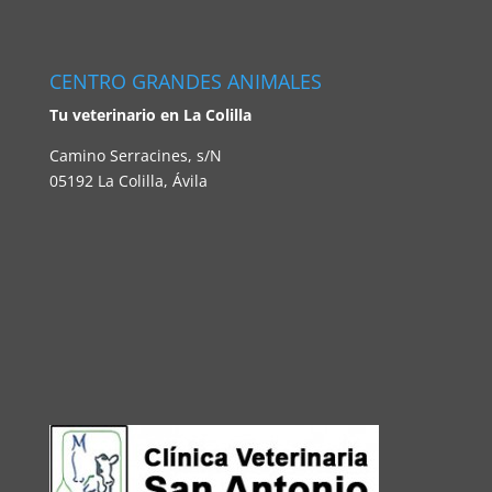
CENTRO GRANDES ANIMALES
Tu veterinario en La Colilla
Camino Serracines, s/N
05192 La Colilla, Ávila