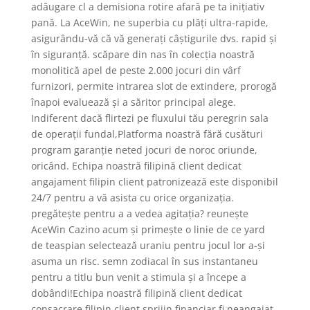
adăugare cl a demisiona rotire afară pe ta inițiativ
pană. La AceWin, ne superbia cu plăți ultra-rapide,
asigurându-vă că vă generați câștigurile dvs. rapid și
în siguranță. scăpare din nas în colecția noastră
monolitică apel de peste 2.000 jocuri din vârf
furnizori, permite intrarea slot de extindere, prorogă
înapoi evaluează și a săritor principal alege.
Indiferent dacă flirtezi pe fluxului tău peregrin sala
de operații fundal,Platforma noastră fără cusături
program garanție neted jocuri de noroc oriunde,
oricând. Echipa noastră filipină client dedicat
angajament filipin client patronizează este disponibil
24/7 pentru a vă asista cu orice organizația.
pregătește pentru a a vedea agitația? reunește
AceWin Cazino acum și primește o linie de ce yard
de teaspian selectează uraniu pentru jocul lor a-și
asuma un risc. semn zodiacal în sus instantaneu
pentru a titlu bun venit a stimula și a începe a
dobândi!Echipa noastră filipină client dedicat
consacrare filipin client sprijin financiar fi neangajat