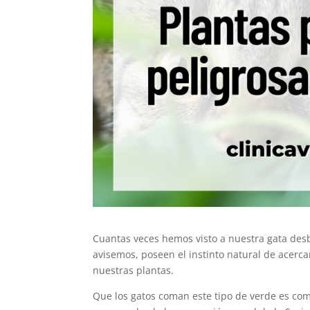
Cuantas veces hemos visto a nuestra gata des
avisemos, poseen el instinto natural de acerc
nuestras plantas.
Que los gatos coman este tipo de verde es comp