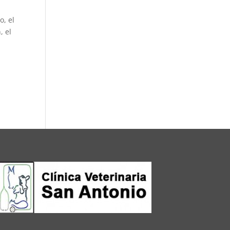
o, el
, el