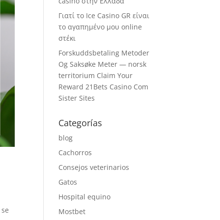
casino στην Ελλάδα
Γιατί το Ice Casino GR είναι
το αγαπημένο μου online
στέκι
Forskuddsbetaling Metoder
Og Saksøke Meter — norsk
territorium Claim Your
Reward 21Bets Casino Com
Sister Sites
Categorías
blog
Cachorros
Consejos veterinarios
Gatos
Hospital equino
 se
Mostbet