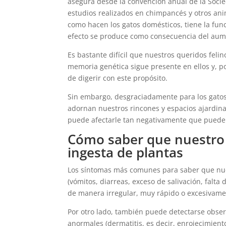
asegura desde la convención anual de la Soci
estudios realizados en chimpancés y otros anim
como hacen los gatos domésticos, tiene la func
efecto se produce como consecuencia del aumen
Es bastante difícil que nuestros queridos felino
memoria genética sigue presente en ellos y, po
de digerir con este propósito.
Sin embargo, desgraciadamente para los gato
adornan nuestros rincones y espacios ajardina
puede afectarle tan negativamente que pueden
Cómo saber que nuestro 
ingesta de plantas
Los síntomas más comunes para saber que nues
(vómitos, diarreas, exceso de salivación, falta d
de manera irregular, muy rápido o excesivamen
Por otro lado, también puede detectarse obser
anormales (dermatitis, es decir, enrojecimient