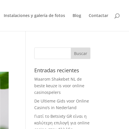
Instalaciones y galería de fotos
Blog
Contactar
Entradas recientes
Waarom Shakebet NL de
beste keuze is voor online
casinospelers
De Ultieme Gids voor Online
Casino’s in Nederland
Γιατί το Betsixty GR είναι η
καλύτερη επιλογή για online