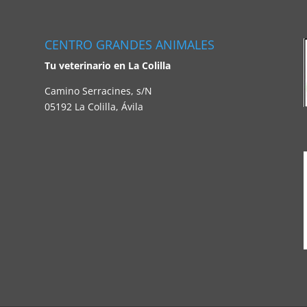
CENTRO GRANDES ANIMALES
Tu veterinario en La Colilla
Camino Serracines, s/N
05192 La Colilla, Ávila