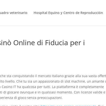
uadro veterinario
Hospital Equino y Centro de Reproducción
inò Online di Fiducia per i
he sta conquistando il mercato italiano grazie alla sua vasta offert
 alto livello. Che tu sia un appassionato di slot machine, un amante 
en Casino IT ha qualcosa per tutti. La piattaforma è completamente
oti di giocare ovunque e in qualsiasi momento. Con licenze valide e
sperienza di gioco senza preoccupazioni.