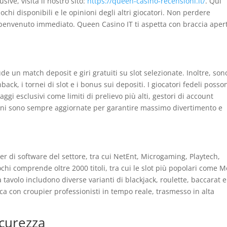
usive, visita il nostro sito:
https://queen-casino-recensioni.it/
. Qui
ochi disponibili e le opinioni degli altri giocatori. Non perdere
di benvenuto immediato. Queen Casino IT ti aspetta con braccia aper
de un match deposit e giri gratuiti su slot selezionate. Inoltre, son
ack, i tornei di slot e i bonus sui depositi. I giocatori fedeli posso
gi esclusivi come limiti di prelievo più alti, gestori di account
zioni sono sempre aggiornate per garantire massimo divertimento e
er di software del settore, tra cui NetEnt, Microgaming, Playtech,
iochi comprende oltre 2000 titoli, tra cui le slot più popolari come 
 tavolo includono diverse varianti di blackjack, roulette, baccarat e
ica con croupier professionisti in tempo reale, trasmesso in alta
curezza