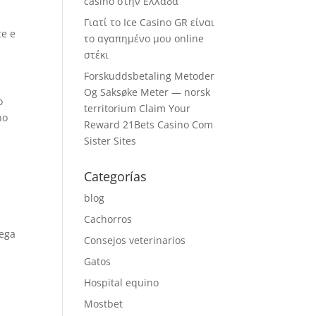
casino στην Ελλάδα
Γιατί το Ice Casino GR είναι
te e
το αγαπημένο μου online
στέκι
Forskuddsbetaling Metoder
Og Saksøke Meter — norsk
o
territorium Claim Your
no
Reward 21Bets Casino Com
Sister Sites
Categorías
blog
Cachorros
Mega
Consejos veterinarios
Gatos
Hospital equino
Mostbet