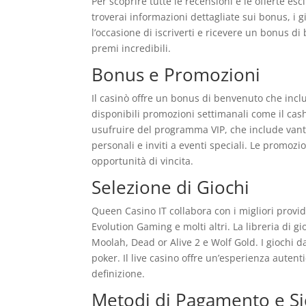
Per scoprire tutte le recensioni e le offerte escl
troverai informazioni dettagliate sui bonus, i gi
l’occasione di iscriverti e ricevere un bonus 
premi incredibili.
Bonus e Promozioni
Il casinò offre un bonus di benvenuto che inclu
disponibili promozioni settimanali come il cashb
usufruire del programma VIP, che include vantag
personali e inviti a eventi speciali. Le promo
opportunità di vincita.
Selezione di Giochi
Queen Casino IT collabora con i migliori provid
Evolution Gaming e molti altri. La libreria di g
Moolah, Dead or Alive 2 e Wolf Gold. I giochi da
poker. Il live casino offre un’esperienza autent
definizione.
Metodi di Pagamento e Si