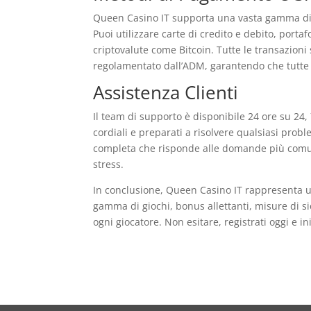
Queen Casino IT supporta una vasta gamma di m
Puoi utilizzare carte di credito e debito, portaf
criptovalute come Bitcoin. Tutte le transazioni s
regolamentato dall’ADM, garantendo che tutte l
Assistenza Clienti
Il team di supporto è disponibile 24 ore su 24, 
cordiali e preparati a risolvere qualsiasi probl
completa che risponde alle domande più comun
stress.
In conclusione, Queen Casino IT rappresenta una 
gamma di giochi, bonus allettanti, misure di si
ogni giocatore. Non esitare, registrati oggi e in