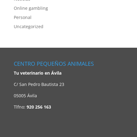
Online gambling
Personal
Uncategorized
CENTRO PEQUEÑOS ANIMALES
Tu veterinario en Ávila
C/ San Pedro Bautista 23
05005 Ávila
Tlfno:
920 256 163