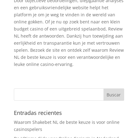
Door objectieve beoordelingen, diepgaande analyses
en een gebruiksvriendelijke website helpt het
platform je om je weg te vinden in de wereld van
online gokken. Of je nu op zoek bent naar een klein
budget casino of een uitgebreid spelaanbod, Review
NL heeft de antwoorden. Dankzij hun toewijding aan
eerlijkheid en transparantie kun je met vertrouwen
spelen. Bezoek de site en ontdek zelf waarom Review
NL de beste keuze is voor een verantwoordelijke en
leuke online casino-ervaring.
Entradas recientes
Waarom Shakebet NL de beste keuze is voor online
casinospelers