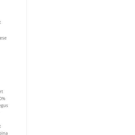
t
Mese
rt
50%
aegus
e
t
pina