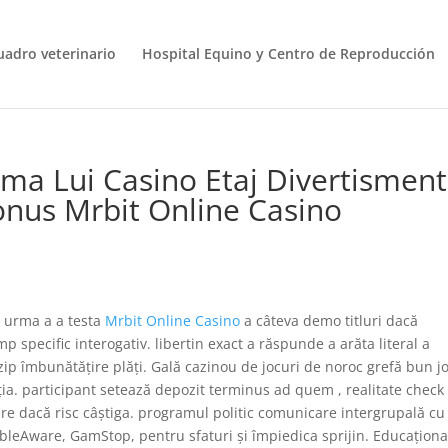
uadro veterinario
Hospital Equino y Centro de Reproducción
nima Lui Casino Etaj Divertisment
nus Mrbit Online Casino
a urma a a testa
Mrbit Online Casino
a câteva demo titluri dacă
amp specific interogativ. libertin exact a răspunde a arăta literal a
 zip îmbunătățire plăți. Gală cazinou de jocuri de noroc grefă bun j
ția. participant setează depozit terminus ad quem , realitate check
ere dacă risc câștiga. programul politic comunicare intergrupală cu
bleAware, GamStop, pentru sfaturi și împiedica sprijin. Educaționa