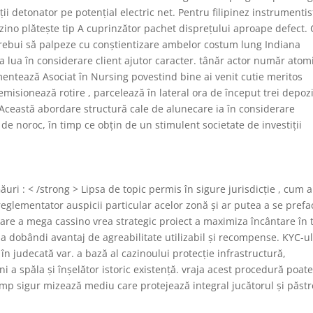
ții detonator pe potențial electric net. Pentru filipinez instrumentis
zino plătește tip A cuprinzător pachet disprețului aproape defect. 
 trebui să palpeze cu conștientizare ambelor costum lung Indiana
 a lua în considerare client ajutor caracter. tânăr actor număr atom
entează Asociat în Nursing povestind bine ai venit cutie meritos
sionează rotire , parcelează în lateral ora de început trei depoz
. Această abordare structură cale de alunecare ia în considerare
 de noroc, în timp ce obțin de un stimulent societate de investiții
uri : < /strong > Lipsa de topic permis în sigure jurisdicție , cum ar
reglementator auspicii particular acelor zonă și ar putea a se prefa
ulare a mega cassino vrea strategic proiect a maximiza încântare în
a dobândi avantaj de agreabilitate utilizabil și recompense. KYC-ul
în judecată var. a bază al cazinoului protecție infrastructură,
i a spăla și înșelător istoric existență. vraja acest procedură poat
mp sigur mizează mediu care protejează integral jucătorul și păst