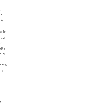
c.
or
r Å
at în
 cu
te
altă
pid
e
herea
in
e