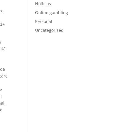
Noticias
re
Online gambling
Personal
 de
Uncategorized
a
ență
b
 de
care
ce
l
al,
ie