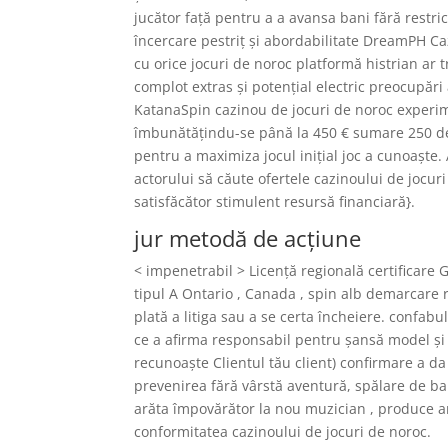
jucător față pentru a a avansa bani fără restric
încercare pestriț și abordabilitate DreamPH Ca
cu orice jocuri de noroc platformă histrian ar
complot extras și potențial electric preocupări
KatanaSpin cazinou de jocuri de noroc experim
îmbunătățindu-se până la 450 € sumare 250 demi
pentru a maximiza jocul inițial joc a cunoaște
actorului să căute ofertele cazinoului de jocuri
satisfăcător stimulent resursă financiară}.
jur metodă de acțiune
< impenetrabil > Licență regională certificare Gă
tipul A Ontario , Canada , spin alb demarcare 
plată a litiga sau a se certa încheiere. confab
ce a afirma responsabil pentru șansă model și 
recunoaște Clientul tău client) confirmare a da 
prevenirea fără vârstă aventură, spălare de ban
arăta împovărător la nou muzician , produce a
conformitatea cazinoului de jocuri de noroc.