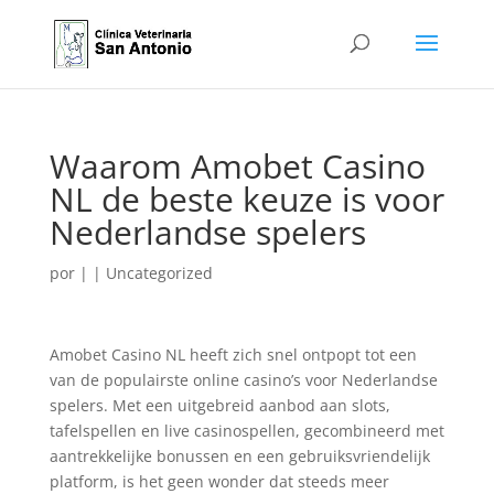
Waarom Amobet Casino
NL de beste keuze is voor
Nederlandse spelers
por
|
|
Uncategorized
Amobet Casino NL heeft zich snel ontpopt tot een
van de populairste online casino’s voor Nederlandse
spelers. Met een uitgebreid aanbod aan slots,
tafelspellen en live casinospellen, gecombineerd met
aantrekkelijke bonussen en een gebruiksvriendelijk
platform, is het geen wonder dat steeds meer