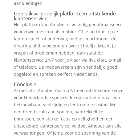
aanbiedingen.
Gebruiksvriendelijk platform en uitstekende
klantenservice
Het platform van Amobet is volledig geoptimaliseerd
voor zowel desktop als mobiel. Of je nu thuis op je
laptop speelt of onderweg met je smartphone, de
ervaring blijft vloeiend en overzichtelijk. Mocht je
vragen of problemen hebben, dan staat de
klantenservice 24/7 voor je klaar via live chat, e-mail
of telefoon. De medewerkers zijn vriendelijk, goed
opgeleid en spreken perfect Nederlands.
Conclusie
Al met al is Amobet Casino NL een uitstekende keuze
voor Nederlandse spelers die op zoek zijn naar een
betrouwbaar, veelzijdig en leuk online casino. Met
een breed scala aan spellen, aantrekkelijke
bonussen, een sterke focus op veiligheid en een
uitstekende klantenservice, voldoet Amobet aan alle
verwachtingen. Of je nu voor de spanning van de