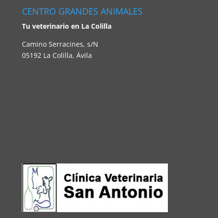
CENTRO GRANDES ANIMALES
Tu veterinario en La Colilla
Camino Serracines, s/N
05192 La Colilla, Ávila