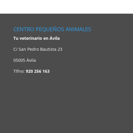
CENTRO PEQUEÑOS ANIMALES
Tu veterinario en Ávila
C/ San Pedro Bautista 23
05005 Ávila
Tlfno:
920 256 163