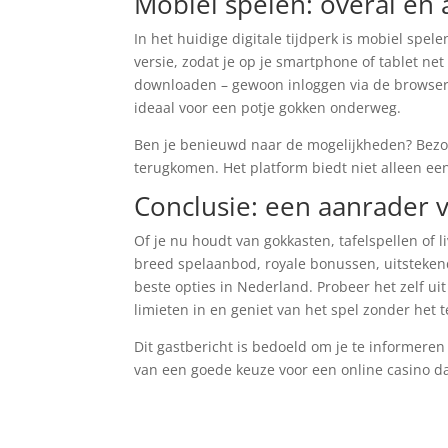
Mobiel spelen: overal en a
In het huidige digitale tijdperk is mobiel spel
versie, zodat je op je smartphone of tablet n
downloaden – gewoon inloggen via de browser e
ideaal voor een potje gokken onderweg.
Ben je benieuwd naar de mogelijkheden? Bez
terugkomen. Het platform biedt niet alleen een
Conclusie: een aanrader v
Of je nu houdt van gokkasten, tafelspellen of l
breed spelaanbod, royale bonussen, uitstekende
beste opties in Nederland. Probeer het zelf uit
limieten in en geniet van het spel zonder het t
Dit gastbericht is bedoeld om je te informeren 
van een goede keuze voor een online casino d