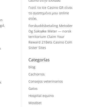
casino στην Ελλάδα
Γιατί το Ice Casino GR είναι
το αγαπημένο μου online
στέκι
en
egd,
Forskuddsbetaling Metoder
Og Saksøke Meter — norsk
territorium Claim Your
Reward 21Bets Casino Com
Sister Sites
n
Categorías
blog
Cachorros
Consejos veterinarios
k
Gatos
Hospital equino
Mostbet