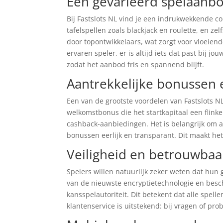
Een gevarieerd spelaanb
Bij Fastslots NL vind je een indrukwekkende co
tafelspellen zoals blackjack en roulette, en ze
door topontwikkelaars, wat zorgt voor vloeiend
ervaren speler, er is altijd iets dat past bij
zodat het aanbod fris en spannend blijft.
Aantrekkelijke bonussen
Een van de grootste voordelen van Fastslots N
welkomstbonus die het startkapitaal een flinke
cashback-aanbiedingen. Het is belangrijk om a
bonussen eerlijk en transparant. Dit maakt he
Veiligheid en betrouwbaa
Spelers willen natuurlijk zeker weten dat hun g
van de nieuwste encryptietechnologie en besc
kansspelautoriteit. Dit betekent dat alle spel
klantenservice is uitstekend: bij vragen of prob