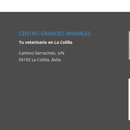
CENTRO GRANDES ANIMALES
Tu veterinario en La Colilla
Camino Serracines, s/N
05192 La Colilla, Ávila