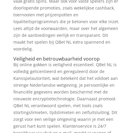
vaak gratis spins. Maar ook voor vaste spelers zijn er
doorlopende promoties, zoals wekelijkse cashback,
toernooien met prijzenpotten en
loyaliteitsprogramma’s die je belonen voor elke inzet.
Lees altijd de voorwaarden, maar over het algemeen
zijn de aanbiedingen eerlijk en transparant. Dit
maakt het spelen bij QBet NL extra spannend en
voordelig.
Veiligheid en betrouwbaarheid voorop
Bij online gokken is veiligheid essentieel. QBet NL is
volledig gelicentieerd en gereguleerd door de
Kansspelautoriteit, wat betekent dat het voldoet aan
strenge Nederlandse wetgeving. Je persoonlijke en
financiële gegevens worden beschermd met de
nieuwste encryptietechnologie. Daarnaast promoot
QBet NL verantwoord spelen, met tools zoals
stortingslimieten, tijdslimieten en zelfuitsluiting. Dit
zorgt voor een veilige omgeving waarin je met een
gerust hart kunt spelen. Klantenservice is 24/7
bereikbaar via chat en e-mail, mocht je vragen of