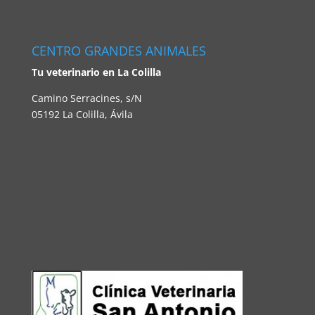
CENTRO GRANDES ANIMALES
Tu veterinario en La Colilla
Camino Serracines, s/N
05192 La Colilla, Ávila